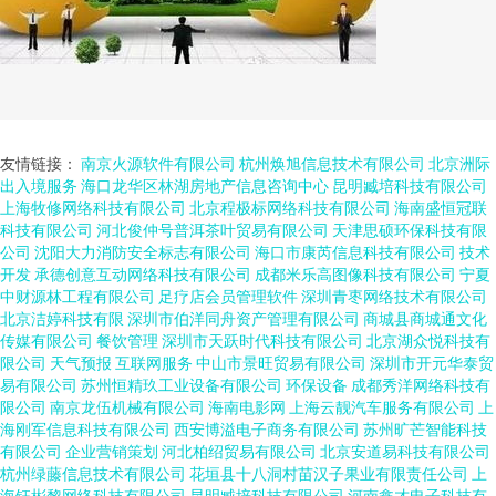
友情链接：
南京火源软件有限公司
杭州焕旭信息技术有限公司
北京洲际
出入境服务
海口龙华区林湖房地产信息咨询中心
昆明臧培科技有限公司
上海牧修网络科技有限公司
北京程极标网络科技有限公司
海南盛恒冠联
科技有限公司
河北俊仲号普洱茶叶贸易有限公司
天津思硕环保科技有限
公司
沈阳大力消防安全标志有限公司
海口市康芮信息科技有限公司
技术
开发
承德创意互动网络科技有限公司
成都米乐高图像科技有限公司
宁夏
中财源林工程有限公司
足疗店会员管理软件
深圳青枣网络技术有限公司
北京洁婷科技有限
深圳市伯洋同舟资产管理有限公司
商城县商城通文化
传媒有限公司
餐饮管理
深圳市天跃时代科技有限公司
北京湖众悦科技有
限公司
天气预报
互联网服务
中山市景旺贸易有限公司
深圳市开元华泰贸
易有限公司
苏州恒精玖工业设备有限公司
环保设备
成都秀洋网络科技有
限公司
南京龙伍机械有限公司
海南电影网
上海云靓汽车服务有限公司
上
海刚军信息科技有限公司
西安博溢电子商务有限公司
苏州旷芒智能科技
有限公司
企业营销策划
河北柏绍贸易有限公司
北京安道易科技有限公司
杭州绿藤信息技术有限公司
花垣县十八洞村苗汉子果业有限责任公司
上
海钰彬黎网络科技有限公司
昆明臧培科技有限公司
河南鑫才电子科技有